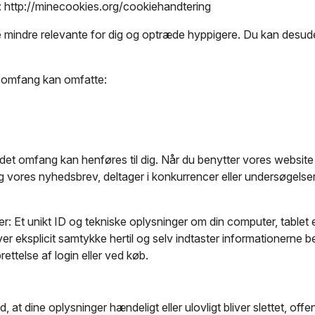
ng: http://minecookies.org/cookiehandtering
ve mindre relevante for dig og optræde hyppigere. Du kan desuden
de omfang kan omfatte:
 andet omfang kan henføres til dig. Når du benytter vores websi
dig vores nyhedsbrev, deltager i konkurrencer eller undersøgelser
r: Et unikt ID og tekniske oplysninger om din computer, tablet e
 giver eksplicit samtykke hertil og selv indtaster informationer
ettelse af login eller ved køb.
, at dine oplysninger hændeligt eller ulovligt bliver slettet, off