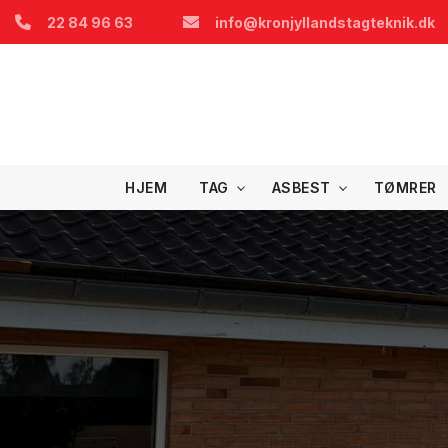
Gå
22 84 96 63
info@kronjyllandstagteknik.dk
til
hovedindhold
HJEM
TAG
ASBEST
TØMRER