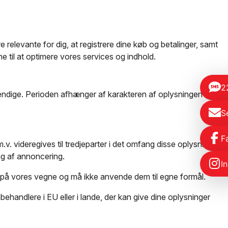
 relevante for dig, at registrere dine køb og betalinger, samt
 til at optimere vores services og indhold.
2
ødvendige. Perioden afhænger af karakteren af oplysningen og
S
F
v. videregives til tredjeparter i det omfang disse oplysninger
ing af annoncering.
I
r på vores vegne og må ikke anvende dem til egne formål.
ehandlere i EU eller i lande, der kan give dine oplysninger