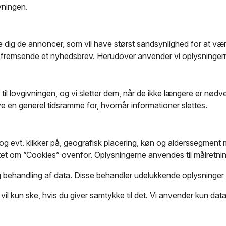
vningen.
e dig de annoncer, som vil have størst sandsynlighed for at være
at fremsende et nyhedsbrev. Herudover anvender vi oplysningerne
ld til lovgivningen, og vi sletter dem, når de ikke længere er n
e en generel tidsramme for, hvornår informationer slettes.
 evt. klikker på, geografisk placering, køn og alderssegment m.
snittet om ”Cookies” ovenfor. Oplysningerne anvendes til målretn
og behandling af data. Disse behandler udelukkende oplysninge
l kun ske, hvis du giver samtykke til det. Vi anvender kun datab